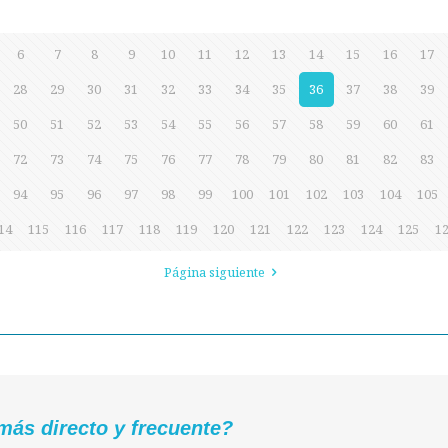
6
7
8
9
10
11
12
13
14
15
16
17
28
29
30
31
32
33
34
35
36
37
38
39
50
51
52
53
54
55
56
57
58
59
60
61
72
73
74
75
76
77
78
79
80
81
82
83
94
95
96
97
98
99
100
101
102
103
104
105
14
115
116
117
118
119
120
121
122
123
124
125
1
Página siguiente
más directo y frecuente?