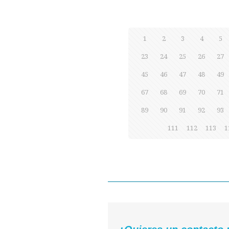
1
2
3
4
5
23
24
25
26
27
45
46
47
48
49
67
68
69
70
71
89
90
91
92
93
111
112
113
1