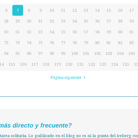
6
7
8
9
10
11
12
13
14
15
16
17
28
29
30
31
32
33
34
35
36
37
38
39
50
51
52
53
54
55
56
57
58
59
60
61
72
73
74
75
76
77
78
79
80
81
82
83
94
95
96
97
98
99
100
101
102
103
104
105
14
115
116
117
118
119
120
121
122
123
124
125
1
Página siguiente
más directo y frecuente?
tarea solitaria. Lo publicado en el blog no es ni la punta del iceberg