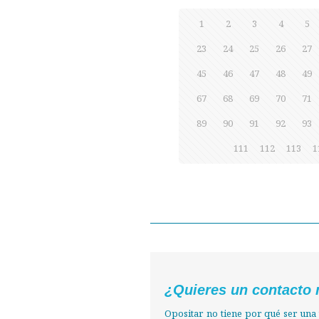
1
2
3
4
5
23
24
25
26
27
45
46
47
48
49
67
68
69
70
71
89
90
91
92
93
111
112
113
1
¿Quieres un contacto 
Opositar no tiene por qué ser una 