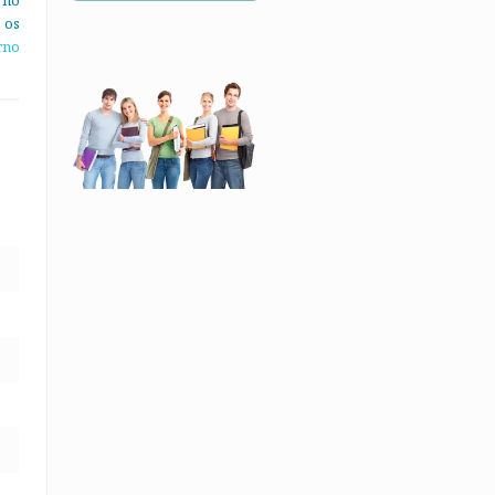
 no
 os
rno