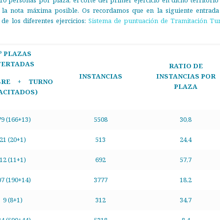
 10 personas por plaza, el corte del primer ejercicio en dicho territorio
 la nota máxima posible. Os recordamos que en la siguiente entrada
e los diferentes ejercicios:
Sistema de puntuación de Tramitación Tu
º PLAZAS
FERTADAS
RATIO DE
INSTANCIAS
INSTANCIAS POR
IBRE + TURNO
PLAZA
ACITADOS)
79 (166+13)
5508
30,8
21 (20+1)
513
24,4
12 (11+1)
692
57,7
07 (190+14)
3777
18,2
9 (8+1)
312
34,7