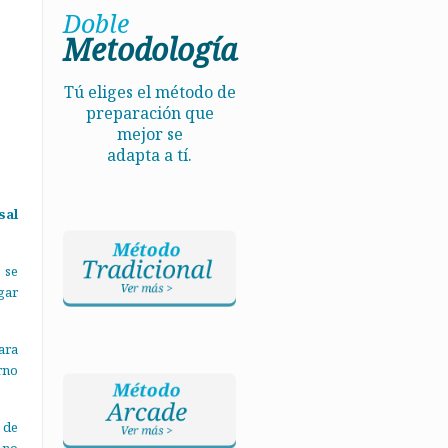
Doble
Metodología
Tú eliges el método de
preparación que
mejor se
adapta a tí.
sal
 se
gar
ara
rno
 de