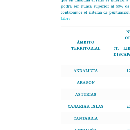
que en Cataluña el ratio es inferior a
podrá ser nunca superior al 60% de
contábamos el sistema de puntuación d
Libre
N
O
ÁMBITO
TERRITORIAL
(T. L
DISCAP
ANDALUCIA
1
ARAGON
ASTURIAS
CANARIAS, ISLAS
2
CANTABRIA