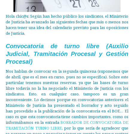
Hola chic@s: Según han hecho público los sindicatos, el Ministerio
de Justicia ha avanzado las siguientes fechas que más o menos nos
hacen tener una idea del calendario previsto para las oposiciones
de Justicia.
Convocatoria de turno libre (Auxilio
Judicial, Tramitación Procesal y Gestión
Procesal)
Nos hablan de convocar en la segunda quincena (suponemos que
de abril, que es el mes en curso, pues no se especifica). Sobre este
particular tenemos nuestras reservas, ya que las bases de turno
libre todavía no la ha negociado el Ministerio de Justicia con los
sindicatos. Esto, en cualquier caso, tampoco es un gran
inconveniente. Lo decimos porque en convocatorias anteriores el
Ministerio de Justicia ha presentado el borrador y acto seguido
han procedido a la publicación de la convocatoria en el BOE… El
caso es que esta convocatoria tiene cambios importantes, como os
informábamos en la entrada
BORRADOR DE CONVOCATORIA DE
TRAMITACIÓN TURNO LIBRE
, por lo que sería de agradecer que
se pararan un poco a negociar y tener en cuenta los pros y contras