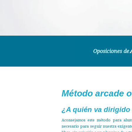
Oposiciones de
Tú solo
Estudia
Descubre nuest
Método arcade o
¿A quién va dirigido
Aconsejamos este método para alumn
necesario para seguir nuestra exigen