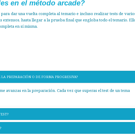
les en el método arcade?
para dar una vuelta completa al temario e incluso realizar tests de vario
extensos, hasta llegar a la prueba final que engloba todo el temario. Ell
ompleta en sí misma.
E LA PREPARACIÓN O DE FORMA PROGRESIVA?
me avanzas en la preparación. Cada vez que superas el test de un tema
TEST?
?