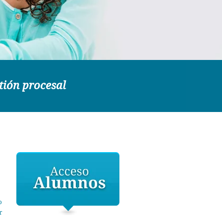
tión procesal
o
r