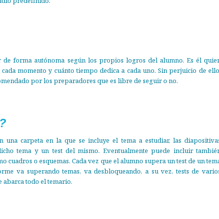
tudio predefinido.
 de forma autónoma según los propios logros del alumno. Es él quie
 cada momento y cuánto tiempo dedica a cada uno. Sin perjuicio de ello
comendado por los preparadores que es libre de seguir o no.
a?
 una carpeta en la que se incluye el tema a estudiar, las diapositiva
 dicho tema y un test del mismo. Eventualmente puede incluir tambié
o cuadros o esquemas. Cada vez que el alumno supera un test de un tem
rme va superando temas, va desbloqueando, a su vez, tests de vario
e abarca todo el temario.