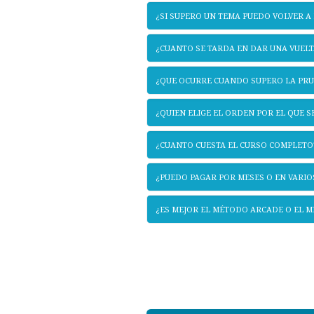
¿SI SUPERO UN TEMA PUEDO VOLVER A
¿CUANTO SE TARDA EN DAR UNA VUELT
¿QUE OCURRE CUANDO SUPERO LA PRU
¿QUIEN ELIGE EL ORDEN POR EL QUE 
¿CUANTO CUESTA EL CURSO COMPLETO
¿PUEDO PAGAR POR MESES O EN VARIO
¿ES MEJOR EL MÉTODO ARCADE O EL 