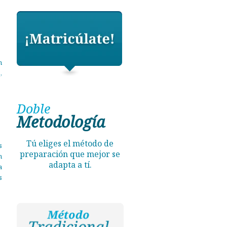
n
,
Doble
Metodología
Tú eliges el método de
s
preparación que mejor se
n
adapta a tí.
a
s