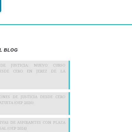
EL BLOG
 DE JUSTICIA: NUEVO CURSO
DESDE CERO EN JEREZ DE LA
IONES DE JUSTICIA DESDE CERO
TUITA (OEP 2026)
TIVAS DE ASPIRANTES CON PLAZA
AL (OEP 2024)