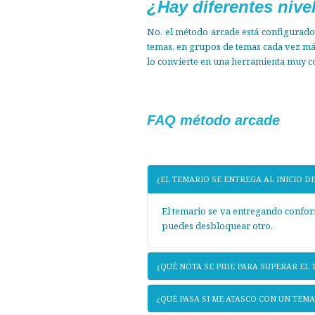
¿Hay diferentes nive
No. el método arcade está configurado 
temas, en grupos de temas cada vez más 
lo convierte en una herramienta muy c
FAQ método arcade
¿EL TEMARIO SE ENTREGA AL INICIO D
El temario se va entregando confor
puedes desbloquear otro.
¿QUÉ NOTA SE PIDE PARA SUPERAR EL 
¿QUÉ PASA SI ME ATASCO CON UN TEMA