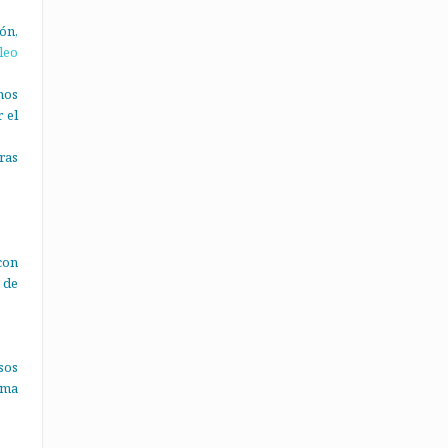
ón,
leo
nos
 el
ras
con
 de
sos
ema