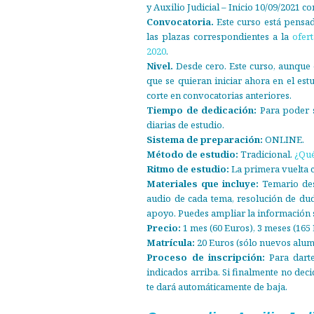
y Auxilio Judicial – Inicio 10/09/2021 
Convocatoria.
Este curso está pensad
las plazas correspondientes a la
ofer
2020
.
Nivel.
Desde cero. Este curso, aunque 
que se quieran iniciar ahora en el es
corte en convocatorias anteriores.
Tiempo de dedicación:
Para poder s
diarias de estudio.
Sistema de preparación:
ONLINE.
Método de estudio:
Tradicional.
¿Qué
Ritmo de estudio:
La primera vuelta 
Materiales que incluye:
Temario desc
audio de cada tema, resolución de du
apoyo. Puedes ampliar la información 
Precio:
1 mes (60 Euros), 3 meses (165 
Matrícula:
20 Euros (sólo nuevos alum
Proceso de inscripción:
Para darte
indicados arriba. Si finalmente no dec
te dará automáticamente de baja.