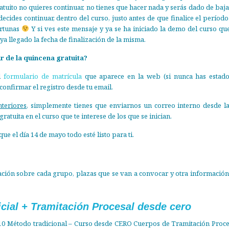
ratuito no quieres continuar, no tienes que hacer nada y serás dado de baja
decides continuar, dentro del curso, justo antes de que finalice el período
ortunas
Y si ves este mensaje y ya se ha iniciado la demo del curso que
a llegado la fecha de finalización de la misma.
r de la quincena gratuita?
el
formulario de matrícula
que aparece en la web (si nunca has estad
confirmar el registro desde tu email.
nteriores
, simplemente tienes que enviarnos un correo interno desde l
ratuita en el curso que te interese de los que se inician.
e el día 14 de mayo todo esté listo para ti.
mación sobre cada grupo, plazas que se van a convocar y otra información
icial + Tramitación Procesal desde cero
10 Método tradicional – Curso desde CERO Cuerpos de Tramitación Proce