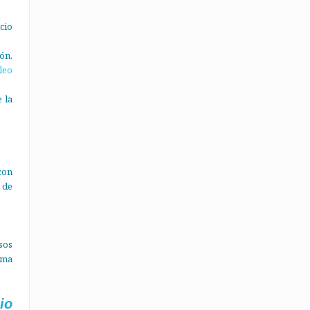
cio
ón,
leo
 la
con
 de
sos
ema
io