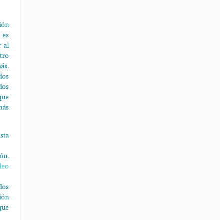
ión
 es
 al
tro
ás,
dos
dos
que
más
sta
ón,
leo
dos
ión
que