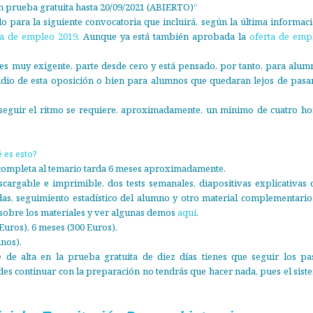
con prueba gratuita hasta 20/09/2021 (ABIERTO)“
o para la siguiente convocatoria que incluirá, según la última informaci
ta de empleo 2019
. Aunque ya está también aprobada la
oferta de emp
es muy exigente, parte desde cero y está pensado, por tanto, para alum
tudio de esta oposición o bien para alumnos que quedaran lejos de pasar
eguir el ritmo se requiere, aproximadamente, un mínimo de cuatro ho
 es esto?
completa al temario tarda 6 meses aproximadamente.
argable e imprimible, dos tests semanales, diapositivas explicativas 
das, seguimiento estadístico del alumno y otro material complementario
sobre los materiales y ver algunas demos
aquí
.
Euros), 6 meses (300 Euros).
nos).
 de alta en la prueba gratuita de diez días tienes que seguir los pa
ides continuar con la preparación no tendrás que hacer nada, pues el sist