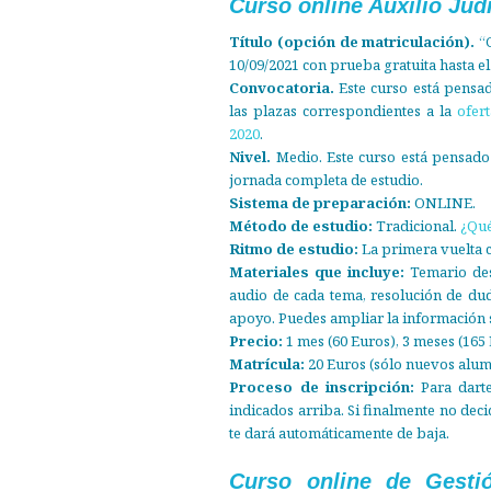
Curso online Auxilio Jud
Título (opción de matriculación).
“C
10/09/2021 con prueba gratuita hasta e
Convocatoria.
Este curso está pensad
las plazas correspondientes a la
ofer
2020
.
Nivel.
Medio. Este curso está pensado
jornada completa de estudio.
Sistema de preparación:
ONLINE.
Método de estudio:
Tradicional.
¿Qué
Ritmo de estudio:
La primera vuelta 
Materiales que incluye:
Temario desc
audio de cada tema, resolución de du
apoyo. Puedes ampliar la información 
Precio:
1 mes (60 Euros), 3 meses (165 
Matrícula:
20 Euros (sólo nuevos alum
Proceso de inscripción:
Para darte
indicados arriba. Si finalmente no dec
te dará automáticamente de baja.
Curso online de Gestió