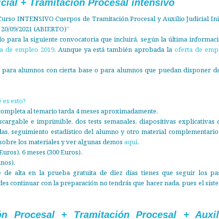
icial + Tramitación Procesal intensivo
urso INTENSIVO Cuerpos de Tramitación Procesal y Auxilio Judicial Ini
l 20/09/2021 (ABIERTO)”
o para la siguiente convocatoria que incluirá, según la última informaci
ta de empleo 2019
. Aunque ya está también aprobada la
oferta de emp
 para alumnos con cierta base o para alumnos que puedan disponer de
 es esto?
completa al temario tarda 4 meses aproximadamente.
argable e imprimible, dos tests semanales, diapositivas explicativas 
das, seguimiento estadístico del alumno y otro material complementario
sobre los materiales y ver algunas demos
aquí
.
Euros), 6 meses (300 Euros).
nos).
 de alta en la prueba gratuita de diez días tienes que seguir los pa
ides continuar con la preparación no tendrás que hacer nada, pues el sist
n Procesal + Tramitación Procesal + Auxil