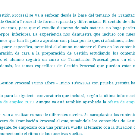
estión Procesal se va a enfocar desde la base del temario de Tramitac
 de Gestión Procesal de forma separada y diferenciada. El sentido de ello
s cuerpos, para que el estudio disperso de más materia, no haga perder
rpos inferiores. La experiencia nos demuestra que incluso con nues
mnos que han llegado a aprobar con plaza por lo que, si añadimos, adem
a parte específica, permitirá al alumno mantener el foco en los conteni
ación de cara a la preparación de Gestión estudiando los conteni
to, el alumno seguirá un curso de Tramitación Procesal pero en el 
además, los temas específicos de Gestión Procesal que puedan estar 
estión Procesal Turno Libre – Inicio 10/09/2021 con prueba gratuita ha
o para la siguiente convocatoria que incluirá, según la última informaci
ta de empleo 2019
. Aunque ya está también aprobada la
oferta de emp
 van a realizar cursos de diferentes niveles. Se «acoplarán» los conteni
 cero de Tramitación Procesal al que, sumándole los contenidos de Gest
igente. Se empezará con una primera vuelta al temario con la duración 
á aumentando el ritmo de las sucesivas vueltas.