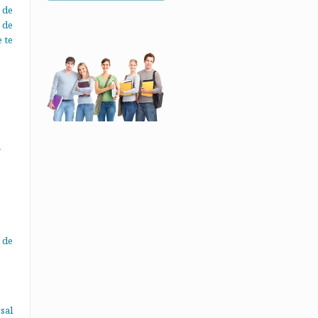
 de
 de
 te
o
a
 de
sal