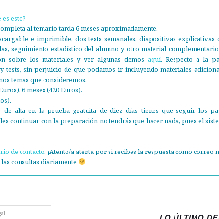
 es esto?
completa al temario tarda 6 meses aproximadamente.
argable e imprimible, dos tests semanales, diapositivas explicativas 
das, seguimiento estadístico del alumno y otro material complementario
ión sobre los materiales y ver algunas demos
aquí
. Respecto a la pa
 y tests, sin perjuicio de que podamos ir incluyendo materiales adiciona
unos temas que consideremos.
Euros), 6 meses (420 Euros).
os).
 de alta en la prueba gratuita de diez días tienes que seguir los pa
ides continuar con la preparación no tendrás que hacer nada, pues el sist
rio de contacto
. ¡Atento/a atenta por si recibes la respuesta como correo 
las consultas diariamente
gal
LO ÚLTIMO D