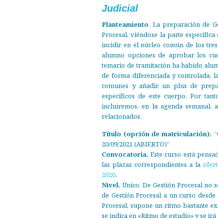
Judicial
Planteamiento
. La preparación de G
Procesal, viéndose la parte específica
incidir en el núcleo común de los tre
alumno opciones de aprobar los cue
temario de tramitación ha habido alu
de forma diferenciada y controlada, l
comunes y añadir un plus de prepar
específicos de este cuerpo. Por tan
incluiremos, en la agenda semanal, 
relacionados.
Título (opción de matriculación).
“G
20/09/2021 (ABIERTO)”
Convocatoria.
Este curso está pensad
las plazas correspondientes a la
ofer
2020
.
Nivel.
Único. De Gestión Procesal no se
de Gestión Procesal a un curso desde
Procesal, supone un ritmo bastante ex
se indica en «Ritmo de estudio» y se ir