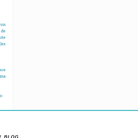
con
 de
rte
les
sos
ema
no
EL BLOG