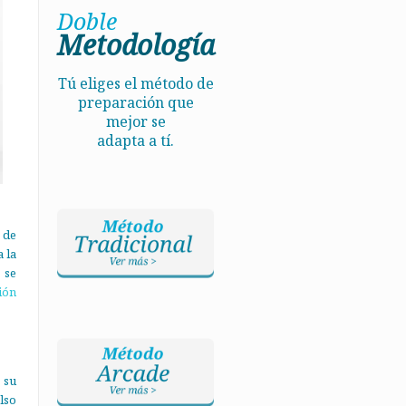
Doble
Metodología
Tú eliges el método de
preparación que
mejor se
adapta a tí.
 de
a la
 se
ión
 su
lso