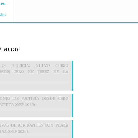
.es
dia
EL BLOG
 DE JUSTICIA: NUEVO CURSO
DESDE CERO EN JEREZ DE LA
IONES DE JUSTICIA DESDE CERO
TUITA (OEP 2026)
TIVAS DE ASPIRANTES CON PLAZA
AL (OEP 2024)