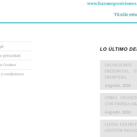
www.bazanoposiciones
Tú sólo estu
gal
LO ÚLTIMO D
de privacidad
OPOSICIONES
de Cookies
PRESENCIAL 
 y condiciones
FRONTERA
4 agosto, 2026
CURSO OPOSIC
CON PRUEBA GRA
4 agosto, 2026
LISTAS DEFINI
GESTIÓN PROCES