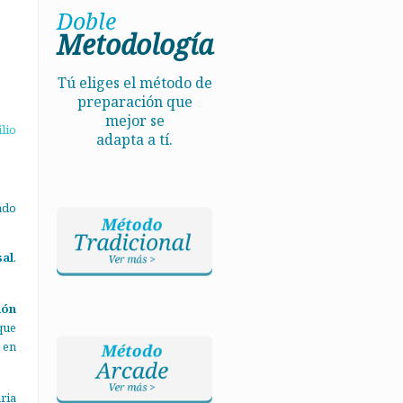
Doble
Metodología
Tú eliges el método de
preparación que
mejor se
lio
adapta a tí.
ado
sal
.
ión
que
 en
ria