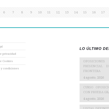
6
7
8
9
10
11
12
13
14
15
16
17
gal
LO ÚLTIMO D
de privacidad
OPOSICIONES
de Cookies
PRESENCIAL 
 y condiciones
FRONTERA
4 agosto, 2026
CURSO OPOSIC
CON PRUEBA GRA
4 agosto, 2026
LISTAS DEFINI