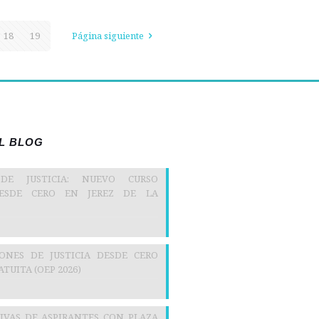
18
19
Página siguiente
EL BLOG
 DE JUSTICIA: NUEVO CURSO
DESDE CERO EN JEREZ DE LA
IONES DE JUSTICIA DESDE CERO
TUITA (OEP 2026)
TIVAS DE ASPIRANTES CON PLAZA