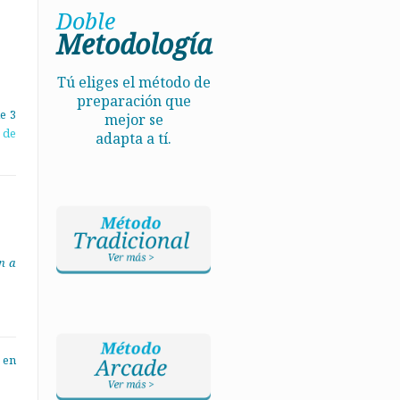
Doble
Metodología
Tú eliges el método de
preparación que
e 3
mejor se
 de
adapta a tí.
an a
 en