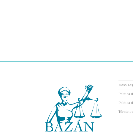
Aviso Le
Política 
Política 
Términos