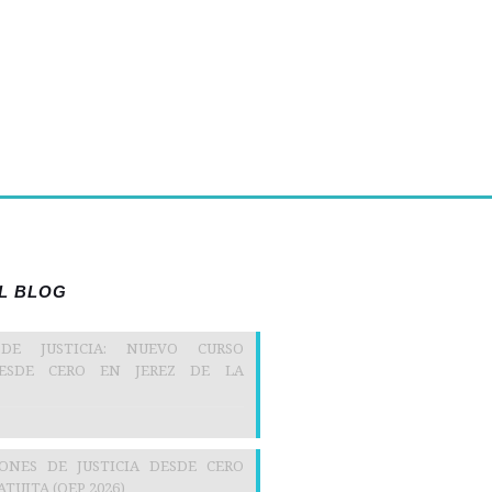
EL BLOG
 DE JUSTICIA: NUEVO CURSO
DESDE CERO EN JEREZ DE LA
IONES DE JUSTICIA DESDE CERO
TUITA (OEP 2026)