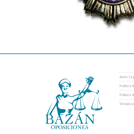
Aviso Le
Política 
Política 
Términos