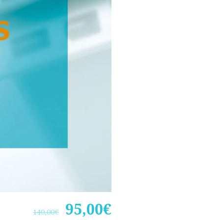
El
El
95,00
€
140,00
€