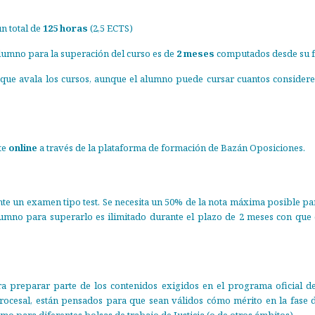
un total de
125 horas
(2,5 ECTS)
umno para la superación del curso es de
2 meses
computados desde su fec
 que avala los cursos, aunque el alumno puede cursar cuantos consider
te
online
a través de la plataforma de formación de Bazán Oposiciones.
te un examen tipo test. Se necesita un 50% de la nota máxima posible par
lumno para superarlo es ilimitado durante el plazo de 2 meses con que
a preparar parte de los contenidos exigidos en el programa oficial de 
rocesal, están pensados para que sean válidos cómo mérito en la fase 
como para diferentes bolsas de trabajo de Justicia (o de otros ámbitos).