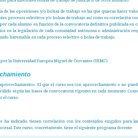
a de las oposiciones y/o bolsas de trabajo en las que quieras hacer valo
tes procesos selectivos y/o bolsas de trabajo así como su correlación c
r cada alumno en función de la convocatoria definitiva publicada en c
os en la legislación de cada comunidad autónoma o administración resp
tenido baremable en cada proceso selectivo o bolsa de trabajo.
 por la Universidad Europea Miguel de Cervantes (UEMC).
echamiento
 «aprovechamiento». El que el curso sea con aprovechamiento o no pued
válido según las bases de convocatoria vigentes en cada momento. Consu
r el curso.
 ha indicado, tienen correlación con los contenidos exigidos para las
ocesal. Este curso, concretamente, tiene el siguiente programa docente: