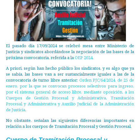
El pasado día 17/09/2024 se celebró mesa entre Ministerio de
Justicia y sindicatos abordándose la negociación de las bases de la
próxima convocatoria, referida a la
OEP 2024
.
A priori, según han hecho público los sindicatos, y es algo que ya
se sabía, las bases van a ser sustancialmente iguales a las de la
convocatoria de turno libre anterior:
Orden PJC/64/2024, de 25 de
enero, por la que se convocan procesos selectivos para ingreso,
por el sistema general de acceso libre, mediante oposición, a los
Cuerpos de Gestión Procesal y Administrativa, Tramitación
Procesal y Administrativa y Auxilio Judicial de la Administración
de Justicia
.
No obstante, señalan las siguientes diferencias importantes en
relación a los cuerpos de Tramitación Procesal y Gestión Procesal.
Cuerpo de Tramitación Procesal y