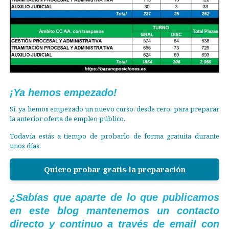
¡Ya hemos empezado!
Sí, ya hemos empezado un nuevo curso, desde cero, para preparar
la anterior oferta de empleo público.
Todavía estás a tiempo de probarlo de forma gratuita durante
unos días.
Quiero probar gratis la preparación
¿Sabías que aparte de lo que publicamos
en este blog mantenemos un contacto
directo y continuo a través de email con