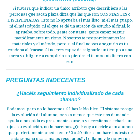
Si tuviera que indicar un único atributo que describiera a las
personas que sacan plaza diría que las que son CONSTANTES o
DISCIPLINADAS. Esto no lo aprueba el más listo, ni el más guapo,
ni el más rápido, ni el que se dé un atracón de estudio al final, lo
aprueba, sobre todo, gente constante, gente capaz seguir
metódicamente un ritmo. Nosotros te proporcionamos los
materiales y el método, pero si al final no vas a seguirlo es tu
condena al fracaso. Si no eres capaz de asignarle un tiempo a una
tarea y obligarte a cumplirlo no pierdas el tiempo ni dinero con
esto.
PREGUNTAS INDECENTES
¿Hacéis seguimiento individualizado de cada
alumno?
Podemos, pero no lo hacemos. Sí, has leído bien. El sistema recoge
la evolución del alumno, pero a menos que éste nos demande
ayuda o nos pida expresamente consejo y necesitemos echarle un
ojo a su evolución, no lo hacemos. ¿Qué voy a decirle a un alumno
que perfectamente puede tener 30 ó 40 años si no hace los tests de
cada semana o saca malos resultados? ¿Lo llamo y le pongo un