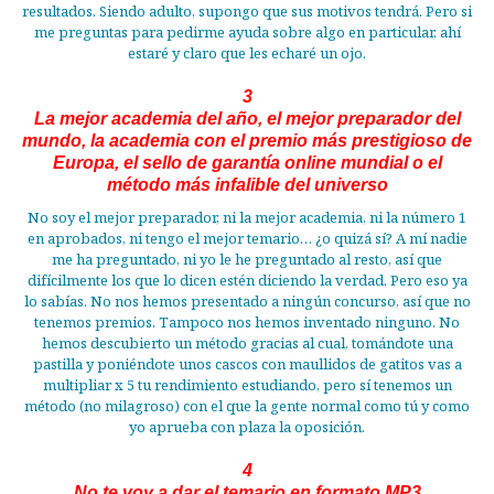
resultados. Siendo adulto, supongo que sus motivos tendrá. Pero si
me preguntas para pedirme ayuda sobre algo en particular, ahí
estaré y claro que les echaré un ojo.
3
La mejor academia del año, el mejor preparador del
mundo, la academia con el premio más prestigioso de
Europa, el sello de garantía online mundial o el
método más infalible del universo
No soy el mejor preparador, ni la mejor academia, ni la número 1
en aprobados, ni tengo el mejor temario… ¿o quizá sí? A mí nadie
me ha preguntado, ni yo le he preguntado al resto, así que
difícilmente los que lo dicen estén diciendo la verdad. Pero eso ya
lo sabías. No nos hemos presentado a ningún concurso, así que no
tenemos premios. Tampoco nos hemos inventado ninguno. No
hemos descubierto un método gracias al cual, tomándote una
pastilla y poniéndote unos cascos con maullidos de gatitos vas a
multipliar x 5 tu rendimiento estudiando, pero sí tenemos un
método (no milagroso) con el que la gente normal como tú y como
yo aprueba con plaza la oposición.
4
No te voy a dar el temario en formato MP3