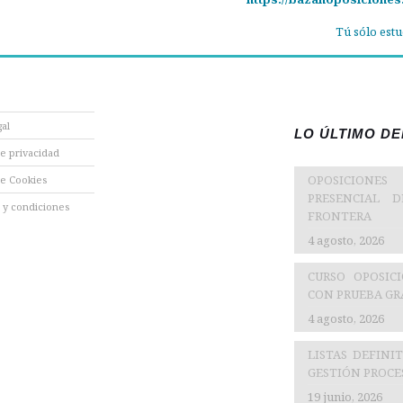
Tú sólo estu
gal
LO ÚLTIMO D
de privacidad
OPOSICIONES
de Cookies
PRESENCIAL 
 y condiciones
FRONTERA
4 agosto, 2026
CURSO OPOSIC
CON PRUEBA GRA
4 agosto, 2026
LISTAS DEFINI
GESTIÓN PROCES
19 junio, 2026