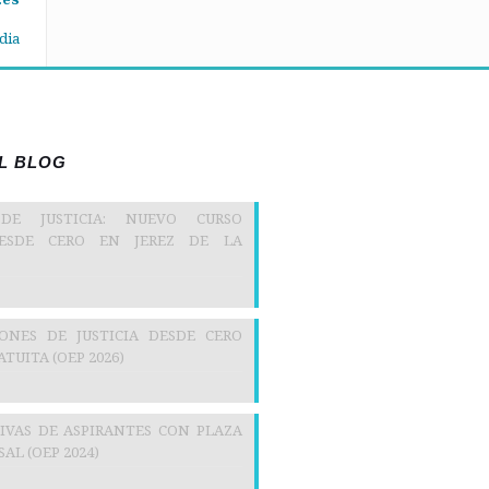
dia
EL BLOG
 DE JUSTICIA: NUEVO CURSO
DESDE CERO EN JEREZ DE LA
IONES DE JUSTICIA DESDE CERO
TUITA (OEP 2026)
TIVAS DE ASPIRANTES CON PLAZA
AL (OEP 2024)