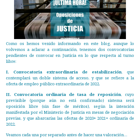
Como os hemos venido informando en este blog, aunque lo
volvemos a aclarar a continuación, tenemos dos convocatorias
pendientes de convocar en Justicia en lo que respecta al turno
libre:
I. Convocatoria extraordinaria de estabilización
, que
contemplará un doble sistema de acceso, y que se refiere a la
oferta de empleo público extraordinaria de 2022.
II. Convocatoria ordinaria de tasa de reposición
, cuyo
previsible (porque aún no está confirmado) sistema será
oposición libre (sin fase de méritos), según la intención
manifestada por el Ministerio de Justicia en mesas de negociación
previas, y que abarcarías las ofertas de 2020+ 2021+ ordinaria de
2022.
Veamos cada una por separado antes de hacer una valoración…